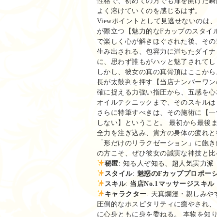
性格で、初めての方でも扉を開けた瞬
よく溶けていくのを感じるはず。
Viewポイントとして見逃せないのは
が際立つ【魅力的なFカップのスタイ
で楽しく心が解きほぐされた後、その
生み出される、包容力に満ちたダイナ
に、思わず誰もがハッと魅了されてし
しかし、彼女の真の真骨頂はここから
長が太鼓判を押す【当店ナンバーワン
確に捉える力強い指圧から、五感を心
オイルテクニックまで、そのスキルは
さらに特筆すべきは、その施術に【一
しない】ということ。 最初から最後ま
全力を注ぎ込み、貴方の身体の疲れと
「形だけのリラクゼーション」に飽き
の方こそ、ぜひ彼女の誠実な神技と比
秘匿
: 知る人ぞ知る、超人気実力派
スタイル
:
魅惑のFカッププロポー
スキル
:
当店No.1マッサージスキル
キャラクター
: 天真爛漫・親しみや
圧倒的なホスピタリティに癒やされ、
に心身ともに身を委ねる。 本物を知