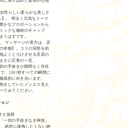
間に張り詰めた緊張が心地
、女性らしい柔らかな美しさ
ル】。 明るく元気なトーク
豊かなプロポーションから
ミックな施術のギャップ
まうはずです。
。 マッサージの実力は、店
の本物】。コリの深部を的
地よくとろけさせる至高の
まさに圧巻の一言。
切の手抜きが隙間なく存在
で、1分1秒すべての瞬間に
徹底的に向き合います。
飽きしていたメンエス玄人
べてみてください。
ション
すさ抜群
「一切の手抜きなき神技」
り、絶対に後悔したくない紳