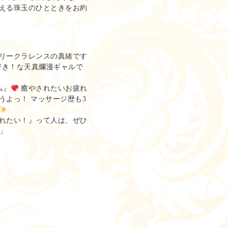
える珠玉のひとときをお約
リークラレンスの真緒です
好き！な天真爛漫ギャルで
ム』
癒やされたいお疲れ
うよっ！ マッサージ歴も3
れたい！』って人は、ぜひ
」