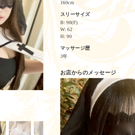
160cm
スリーサイズ
B: 90(F)
W: 62
H: 90
マッサージ歴
3年
お店からのメッセージ
動
画
プ
レ
ー
ヤ
ー