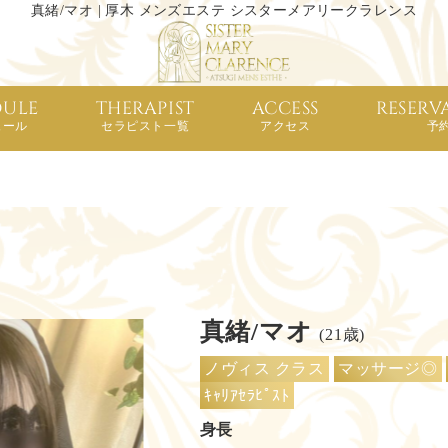
真緒/マオ | 厚木 メンズエステ シスターメアリークラレンス
DULE
THERAPIST
ACCESS
RESERV
ュール
セラピスト一覧
アクセス
予
真緒/マオ
(21歳)
ノヴィス クラス
マッサージ◎
ｷｬﾘｱｾﾗﾋﾟｽﾄ
身長