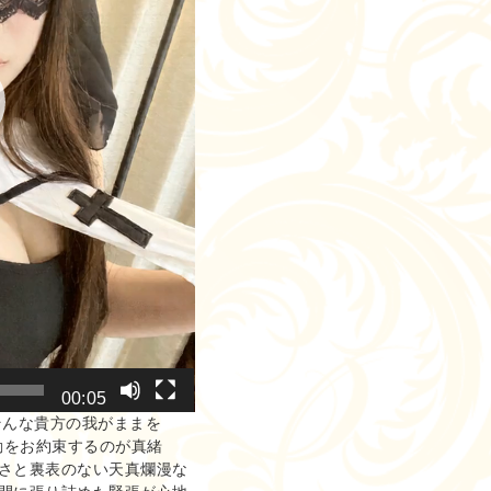
00:05
そんな貴方の我がままを
動をお約束するのが真緒
さと裏表のない天真爛漫な