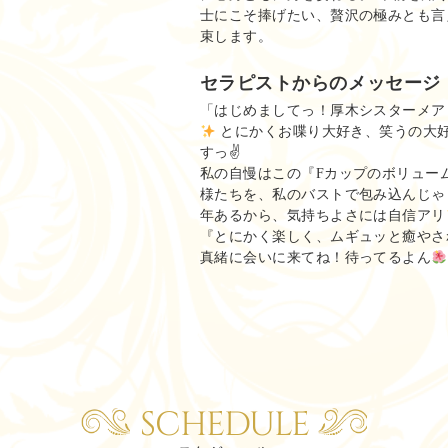
士にこそ捧げたい、贅沢の極みとも言
束します。
セラピストからのメッセージ
「はじめましてっ！厚木シスターメア
とにかくお喋り大好き、笑うの大
すっ✌
私の自慢はこの『Fカップのボリュー
様たちを、私のバストで包み込んじゃ
年あるから、気持ちよさには自信アリ
『とにかく楽しく、ムギュッと癒やさ
真緒に会いに来てね！待ってるよん
SCHEDULE