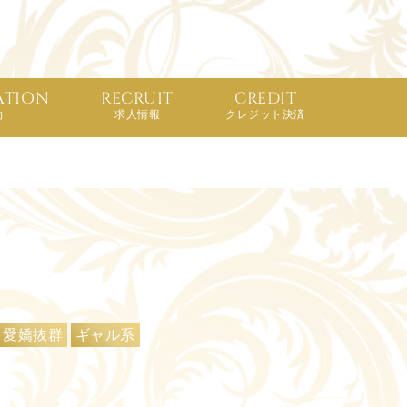
ATION
RECRUIT
CREDIT
約
求人情報
クレジット決済
愛嬌抜群
ギャル系